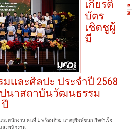
เกียรติ
บัตร
เชิดชูผู้
มี
รมและศิลปะ ประจำปี 2568
ถาปนาสถาบันวัฒนธรรม
ปี
ละพนักงาน คนที่ 1 พร้อมด้วย นางสุพิมพ์ชนก กิจสำเร็จ
์และพนักงาน