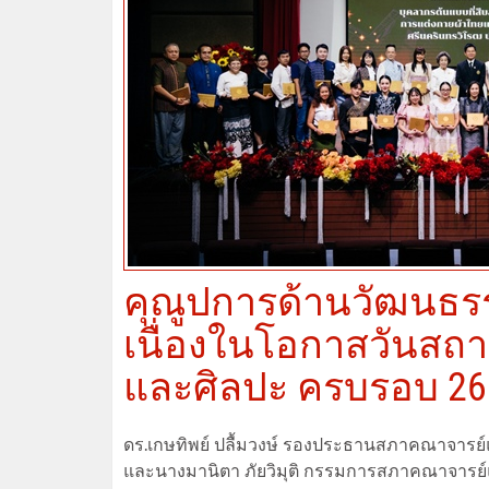
คุณูปการด้านวัฒนธร
เนื่องในโอกาสวันส
และศิลปะ ครบรอบ 26 
ดร.เกษทิพย์ ปลื้มวงษ์ รองประธานสภาคณาจารย์แ
และนางมานิตา ภัยวิมุติ กรรมการสภาคณาจารย