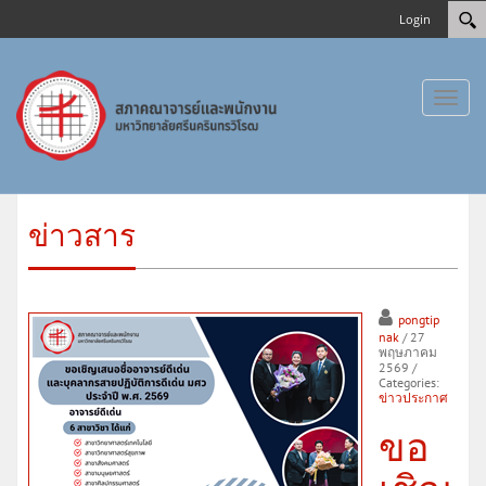
Login
Toggl
naviga
ข่าวสาร
pongtip
nak
/ 27
พฤษภาคม
2569
/
Categories:
ข่าวประกาศ
ขอ