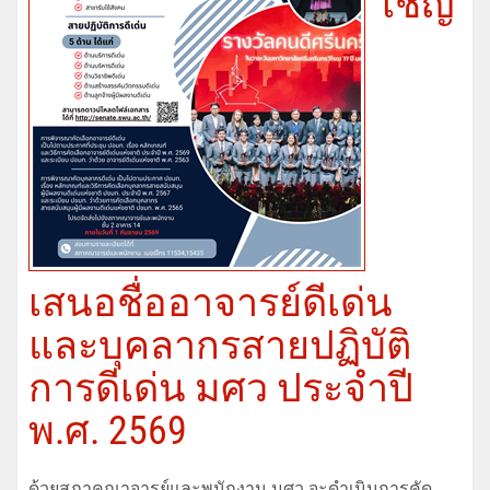
เชิญ
เสนอชื่ออาจารย์ดีเด่น
และบุคลากรสายปฏิบัติ
การดีเด่น มศว ประจําปี
พ.ศ. 2569
ด้วยสภาคณาจารย์และพนักงาน มศว จะดําเนินการคัด